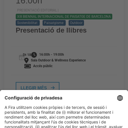
16:00h
PRESENTACIÓ EDITORIAL |
XIII BIENNAL INTERNACIONAL DE PAISATGE DE BARCELONA
Sostenibilitat
Paisatgisme
Outdoor
Presentació de llibres
16:00h - 19:00h
Dt 18
Sala Outdoor & Wellness Experience
Accés públic
LLEGIR MÉS