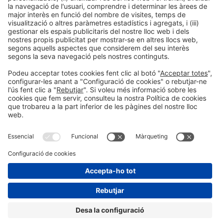
Informació general
Avís legal
Política de privacitat
Política de cookies
#PISCINABARCELONA
a les xarxes sociales
Encara no ens segueixes a
Instagram?
© 2024 Fira de Barcelona
SEGUEIX-NOS