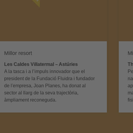
Millor resort
Mi
Les Caldes Villatermal – Astúries
Th
A la tasca i a l’impuls innovador que el
Pe
president de la Fundació Fluidra i fundador
na
de l'empresa, Joan Planes, ha donat al
ap
sector al llarg de la seva trajectòria,
ma
àmpliament reconeguda.
fi