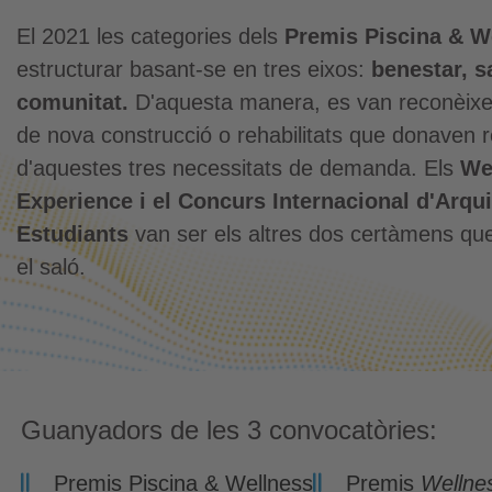
El 2021 les categories dels
Premis Piscina & W
estructurar basant-se en tres eixos:
benestar, sa
comunitat.
D'aquesta manera, es van reconèixer
de nova construcció o rehabilitats que donaven 
d'aquestes tres necessitats de demanda. Els
We
Experience i el Concurs Internacional d'Arqui
Estudiants
van ser els altres dos certàmens qu
el saló.
Guanyadors de les 3 convocatòries:
Premis Piscina & Wellness
Premis
Wellne