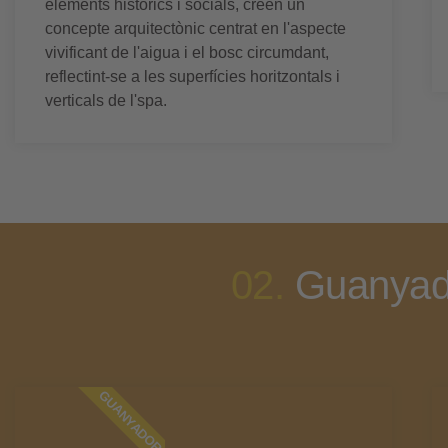
elements històrics i socials, creen un
concepte arquitectònic centrat en l'aspecte
vivificant de l'aigua i el bosc circumdant,
reflectint-se a les superfícies horitzontals i
verticals de l'spa.
02.
Guanyad
GUANYADOR