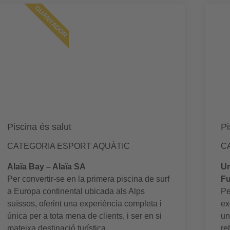
GUANYADOR
Piscina és salut
Pi
CATEGORIA ESPORT AQUÀTIC
C
Alaïa Bay – Alaïa SA
Un
Per convertir-se en la primera piscina de surf
Fu
a Europa continental ubicada als Alps
Pe
suïssos, oferint una experiència completa i
ex
única per a tota mena de clients, i ser en si
un
mateixa destinació turística.
re