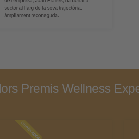
de l'empresa, Joan Planes, ha donat al
sector al llarg de la seva trajectòria,
àmpliament reconeguda.
ors Premis Wellness Expe
GUANYADOR