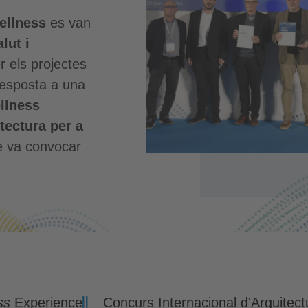
ellness
es van
lut i
 els projectes
resposta a una
llness
tectura per a
e va convocar
ss
Experience
Concurs Internacional d'Arquitect