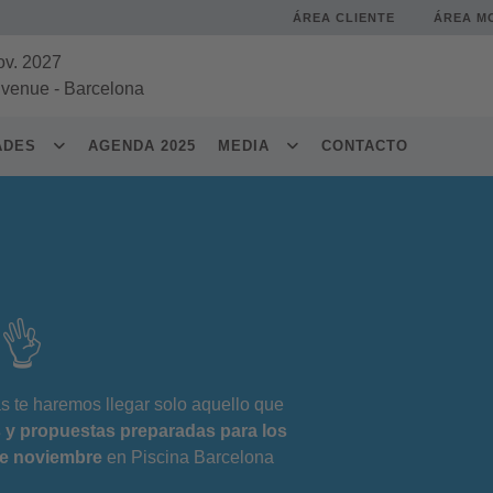
ÁREA CLIENTE
ÁREA M
ov. 2027
 venue
-
Barcelona
DADES
AGENDA 2025
MEDIA
CONTACTO
o👌
as te haremos llegar solo aquello que
 y propuestas preparadas para los
de noviembre
en Piscina Barcelona