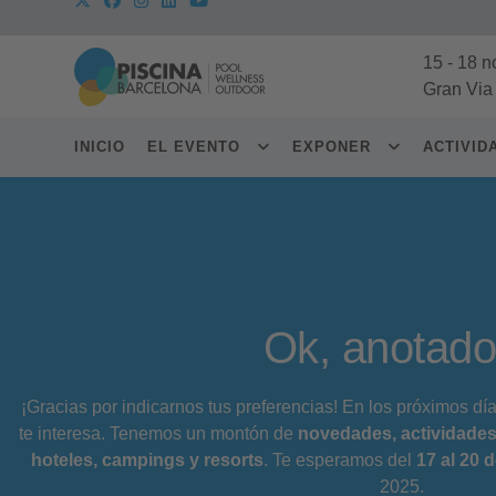
15
-
18 n
Gran Via
INICIO
EL EVENTO
EXPONER
ACTIVI
Ok, anotad
¡Gracias por indicarnos tus preferencias! En los próximos dí
te interesa. Tenemos un montón de
novedades, actividades
hoteles, campings y resorts
. Te esperamos del
17 al 20 
2025.