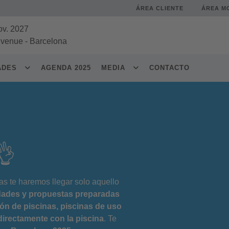
ÁREA CLIENTE
ÁREA M
ov. 2027
 venue
-
Barcelona
DADES
AGENDA 2025
MEDIA
CONTACTO
👌
as te haremos llegar solo aquello
dades y propuestas preparadas
ción de piscinas, piscinas de uso
ndirectamente con la piscina
. Te