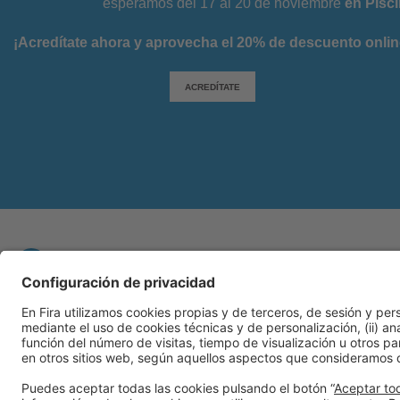
esperamos del 17 al 20 de noviembre
en Pisci
¡Acredítate ahora y aprovecha el 20% de descuento onlin
ACREDÍTATE
Información general
Aviso legal
Política de privacidad
Polí