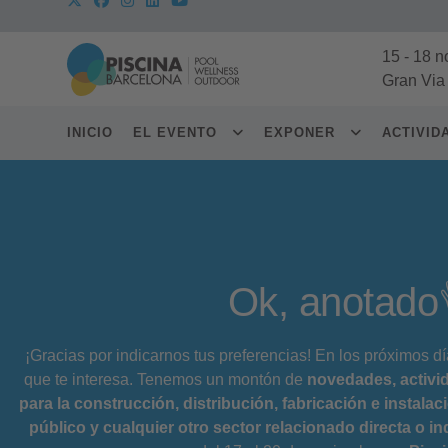
15
-
18 n
Gran Via
INICIO
EL EVENTO
EXPONER
ACTIVI
Ok, anotado
¡Gracias por indicarnos tus preferencias! En los próximos dí
que te interesa. Tenemos un montón de
novedades, activi
para la construcción, distribución, fabricación e instala
público y cualquier otro sector relacionado directa o i