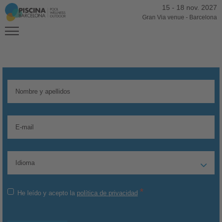
15
-
18 nov. 2027
Gran Via venue
-
Barcelona
*
He leído y acepto la
política de privacidad