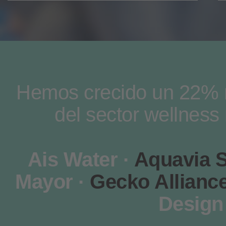
Hemos crecido un 22% re
del sector wellness
Ais Water ·
Aquavia 
Mayor ·
Gecko Alliance
Design