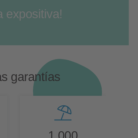
 expositiva!
as garantías
1,000