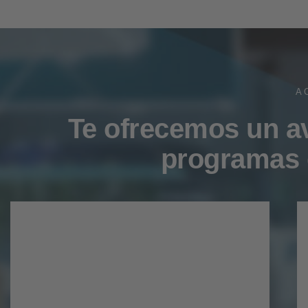
A
Te ofrecemos un a
programas 
VII Encuentro
Empresarial
Internacional