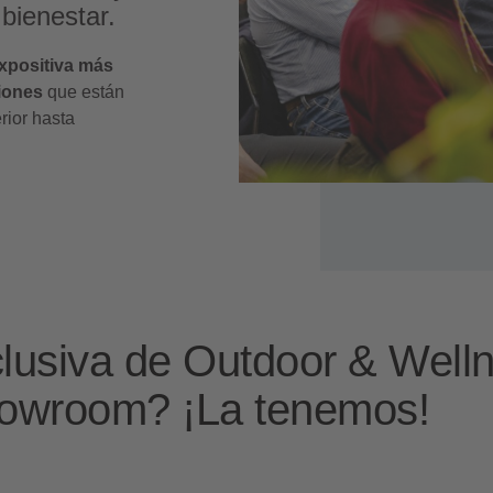
bienestar.
xpositiva más
iones
que están
rior hasta
lusiva de Outdoor & Well
owroom? ¡La tenemos!