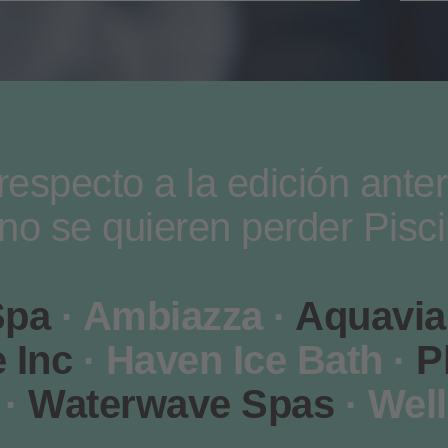
specto a la edición anter
 no se quieren perder Pisc
Spa
· Ambiazza ·
Aquavia
 Inc
· Haven Ice Bath ·
P
 ·
Waterwave Spas
· Well