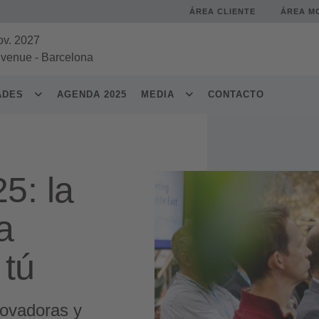
ÁREA CLIENTE
ÁREA M
ov. 2027
 venue
-
Barcelona
DADES
AGENDA 2025
MEDIA
CONTACTO
5: la
a
 tú
novadoras y