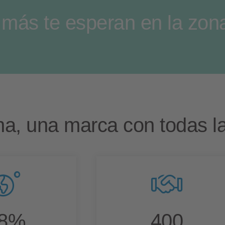
más te esperan en la zona
na, una marca con todas l
8
%
400