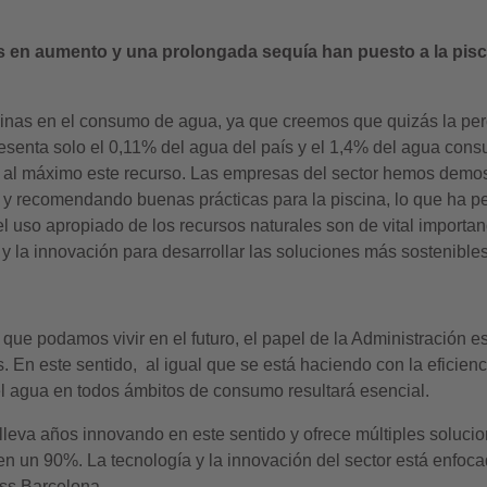
as en aumento y una prolongada sequía han puesto a la pis
inas en el consumo de agua, ya que creemos que quizás la perce
esenta solo el 0,11% del agua del país y el 1,4% del agua consu
o al máximo este recurso. Las empresas del sector hemos demo
s y recomendando buenas prácticas para la piscina, lo que ha p
 el uso apropiado de los recursos naturales son de vital import
a y la innovación para desarrollar las soluciones más sostenibl
 que podamos vivir en el futuro, el papel de la Administración e
. En este sentido, al igual que se está haciendo con la eficienc
el agua en todos ámbitos de consumo resultará esencial.
lleva años innovando en este sentido y ofrece múltiples soluc
en un 90%. La tecnología y la innovación del sector está enfoc
ess Barcelona.