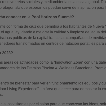
 a resolver retos sociales y mediambientales a escala global. 
protagonista que esperamos puedan servir de inspiración para fu
drán conocer en la Pool Horizons Summit?
te con forma de cruz que permitirá a los habitantes de Nueva 
 el agua, ayudando a mejorar la calidad y limpieza del agua del r
piscinas públicas de la capital francesa acompañado de medida
enedores transformados en centros de natación portátiles para 
a 2023?
s áreas de actividades como la “Innovation Zone” con una gal
y ganadores de los Premios Piscina & Wellness Barcelona, Prem
ntro de bienestar para ver en funcionamiento los equipos y qu
utdoor Living Experience”, un área que crece para demostrar la 
s.
 a los visitantes por el salón para que conozcan las ideas, so