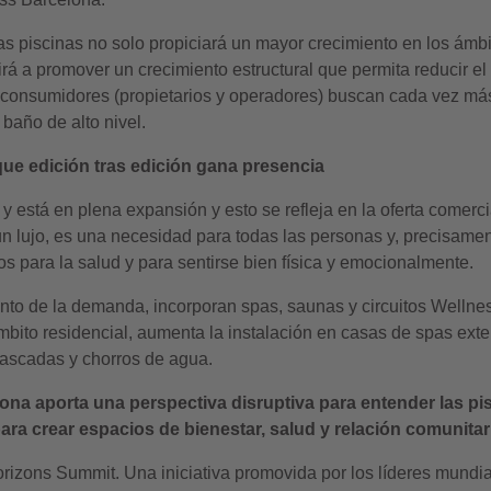
 piscinas no solo propiciará un mayor crecimiento en los ámbito
uirá a promover un crecimiento estructural que permita reducir e
s consumidores (propietarios y operadores) buscan cada vez más
 baño de alto nivel.
que edición tras edición gana presencia
está en plena expansión y esto se refleja en la oferta comerci
n lujo, es una necesidad para todas las personas y, precisament
s para la salud y para sentirse bien física y emocionalmente.
nto de la demanda, incorporan spas, saunas y circuitos Wellne
bito residencial, aumenta la instalación en casas de spas exte
ascadas y chorros de agua.
ona aporta una perspectiva disruptiva para entender las pi
para crear espacios de bienestar, salud y relación comunit
rizons Summit. Una iniciativa promovida por los líderes mundial