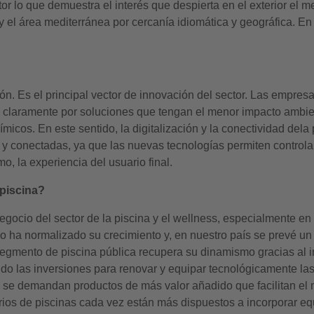
tor lo que demuestra el interés que despierta en el exterior el m
el área mediterránea por cercanía idiomática y geográfica. En
ión. Es el principal vector de innovación del sector. Las empre
 claramente por soluciones que tengan el menor impacto ambient
micos. En este sentido, la digitalización y la conectividad dela
 y conectadas, ya que las nuevas tecnologías permiten controlar 
, la experiencia del usuario final.
 piscina?
ocio del sector de la piscina y el wellness, especialmente en e
o ha normalizado su crecimiento y, en nuestro país se prevé un
egmento de piscina pública recupera su dinamismo gracias al i
ndo las inversiones para renovar y equipar tecnológicamente la
al se demandan productos de más valor añadido que facilitan el
tarios de piscinas cada vez están más dispuestos a incorporar 