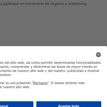
a participar en encuentros de negocio y networking
#PISCINABARCELONA
en las redes sociales
¿Aún no nos sigues en
Instagram?
© 2024 Fira de Barcelona
SÍGUENOS