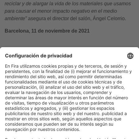
reciclar y de alargar la vida de los materiales que usamos
para causar el menor impacto negativo en el medio
ambiente”
asegura el director del salón, Ángel Celorrio.
Barcelona, 11 de noviembre de 2021
Mª Gloria Dilluvio / Maria Dolors Herranz
Tel. 93 233 25 41 – 21 72
mdherranz@firabarcelona.com
/
gdilluvio@firabarcelona.com
Información general
Aviso legal
Política de privacidad
Política de cookies