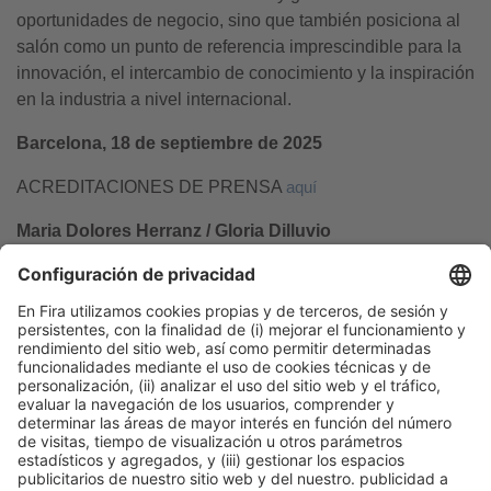
oportunidades de negocio, sino que también posiciona al
salón como un punto de referencia imprescindible para la
innovación, el intercambio de conocimiento y la inspiración
en la industria a nivel internacional.
Barcelona, 18 de septiembre de 2025
ACREDITACIONES DE PRENSA
aquí
Maria Dolores Herranz / Gloria Dilluvio
Tel. 93 233 25 41 – 21 72
mdherranz@firabarcelona.com
gdilluvio@firabarcelona.com