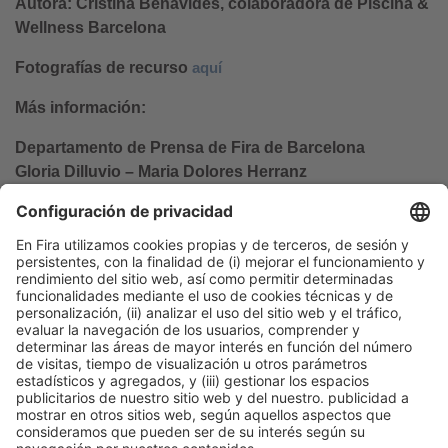
Autora: Cristina Benavides, colaboradora de Piscina &
Wellness Barcelona
Fotografías de recurso
aquí
Más información:
Departamento de Prensa de Fira de Barcelona
Gloria Dilluvio – Maria Dolores Herranz
Tel. 93 233 21 72 – 2541
gdilluvio@firabarcelona.com
mdherranz@firabarcelona.com