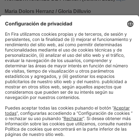
Maria Dolors Herranz / Gloria Dilluvio
Tel. 93 233 25 41 – 21 72
mdherranz@firabarcelona.com
gdilluvio@firabarcelona.com
Información general
Aviso legal
Política de privacidad
Política de cookies
#PISCINABARCELONA