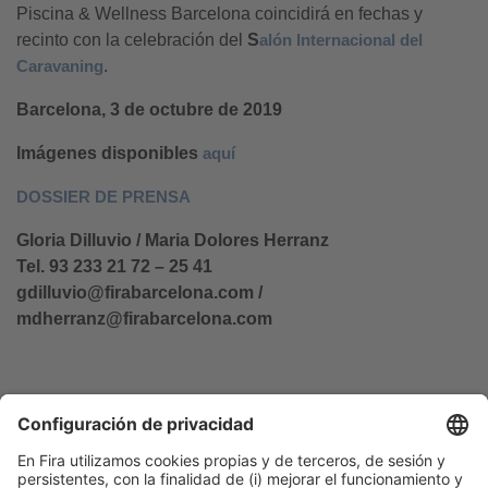
Piscina & Wellness Barcelona coincidirá en fechas y
recinto con la celebración del
S
alón Internacional del
Caravaning
.
Barcelona, 3 de octubre de 2019
Imágenes disponibles
aquí
DOSSIER DE PRENSA
Gloria Dilluvio / Maria Dolores Herranz
Tel. 93 233 21 72 – 25 41
gdilluvio@firabarcelona.com
/
mdherranz@firabarcelona.com