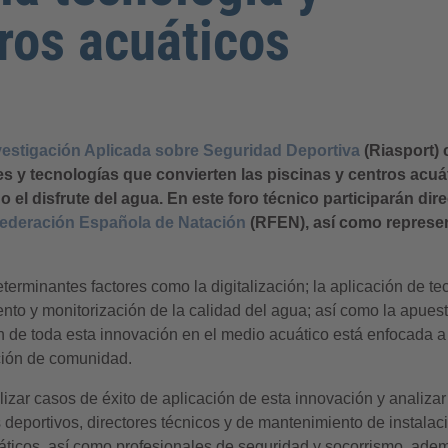
ros acuáticos
vestigación Aplicada sobre Seguridad Deportiva
(Riasport) 
es y tecnologías que convierten las piscinas y centros ac
o o el disfrute del agua. En este foro técnico participarán dir
Federación Española de Natación
(RFEN), así como represen
erminantes factores como la digitalización; la aplicación de te
o y monitorización de la calidad del agua; así como la apuesta 
de toda esta innovación en el medio acuático está enfocada a g
ación de comunidad.
izar casos de éxito de aplicación de esta innovación y analizar 
s deportivos, directores técnicos y de mantenimiento de instala
ticos, así como profesionales de seguridad y socorrismo, ademá