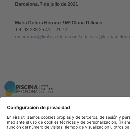
Barcelona, 7 de julio de 2021
Maria Dolors Herranz / Mª Gloria Dilluvio
Tel. 93 233 25 41 – 21 72
mdherranz@firabarcelona.com
/
gdilluvio@firabarcelon
Información general
Aviso legal
Política de privacidad
Política de cookies