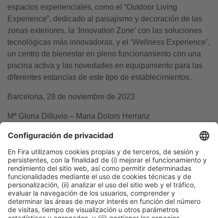
espacios experienciales, como el “Outdoor Living
Experience”, dedicado al paisajismo y decoración de las
zonas exteriores, la ‘Innovation Zone’ con las soluciones
tecnológicas más innovadoras, y el ‘Wellness Experience’,
un centro de bienestar en pleno funcionamiento con una
piscina activa y las novedades en equipamiento para las
diferentes estancias de este tipo de establecimientos.
Barcelona, 28 de noviembre de 2023
Mª Gloria Dilluvio – Maria Dolors Herranz
Tel. 93 233 21 72 – 2541
gdilluvio@firabarcelona.com
mdherranz@firabarcelona.com