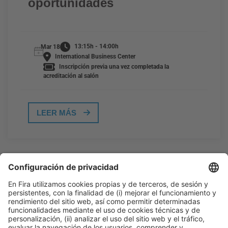
oportunidades
13:15h - 14:00h
Mar 18
International Business Center
Inscripción previa una vez completada la
acreditación al salón
LEER MÁS
Información general