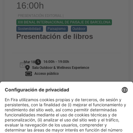
16:00h
PRESENTACIÓN EDITORIAL |
XIII BIENAL INTERNACIONAL DE PAISAJE DE BARCELONA
Sostenibilidad
Paisajismo
Outdoor
Presentación de libros
16:00h - 19:00h
Mar 18
Sala Outdoor & Wellness Experience
Acceso público
LEER MÁS