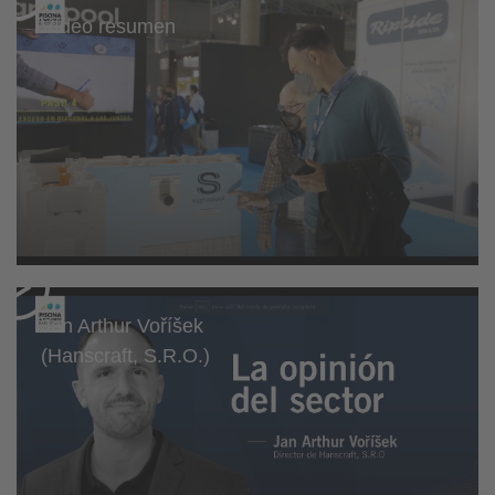
Vídeo resumen
Jan Arthur Voříšek
(Hanscraft, S.R.O.)