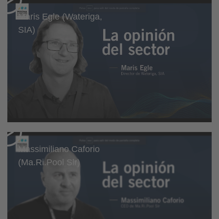
Maris Egle (Wateriga,
SIA)
Massimiliano Caforio
(Ma.Ri.Pool Slr)