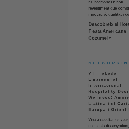
ha incorporat un
nou
revestiment que comb
innovació, qualitat i c
Descobreix el Hote
Fiesta Americana
Cozumel »
NETWORKI
VII Trobada
Empresarial
Internacional
Hospitality Des
Wellness: Amèri
Llatina i el Cari
Europa i Orient 
Vine a escoltar les veus
destacats dissenyadors