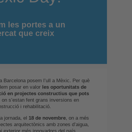
im les portes a un
rcat que creix
a Barcelona posem l’ull a Mèxic. Per què
olem posar en valor
les oportunitats de
ció en projectes constructius que pots
, on s’estan fent grans inversions en
strucció i rehabilitació.
a jornada, el
18 de novembre
, on a més
jectes arquitectònics amb zones d’aigua,
ai exterior més innovadors del país.