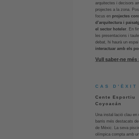
arquitectes i decisors 
projectes a la zona. Po
focus en
projectes con
d’arquitectura i paisa
el sector hoteler
. En fin
les presentacions i taul
debat, hi haurà un espai
interactuar amb els po
Vull saber-ne més 
CAS D'ÈXIT
Cente Esportiu
Coyoacán
Una instal·lació clau en
barris més destacats de 
de Mèxic. La seva pisci
olímpica compta amb u