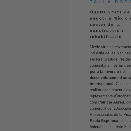
TAULA ROD
Oportunitats de
negoci a Mèxic 
sector de la
construcció i
rehabilitació
Mèxic viu un creixement
indústria de les piscines
sectors turístics, residen
comunitaris, i és un
des
per a la inversió i el
desenvolupament aquà
internacional
. Coneixe
realitat directament d’ex
representants d’organit
com
Patricia Abreu
, di
comercial de la Asociac
Profesionales de la Pisc
Paola Espinosa
, diput
federal pel destricte 8 d