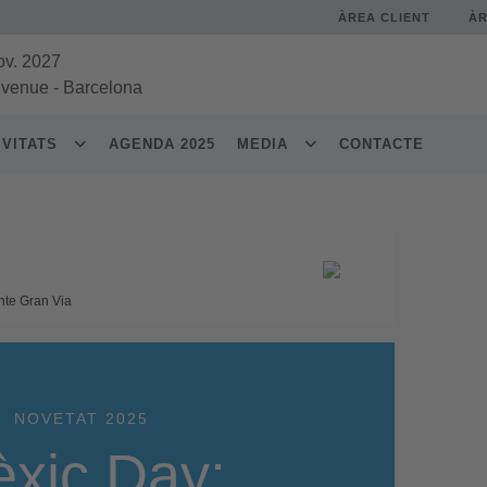
ÀREA CLIENT
À
ov. 2027
 venue
-
Barcelona
IVITATS
AGENDA 2025
MEDIA
CONTACTE
nte Gran Via
NOVETAT 2025
xic Day: