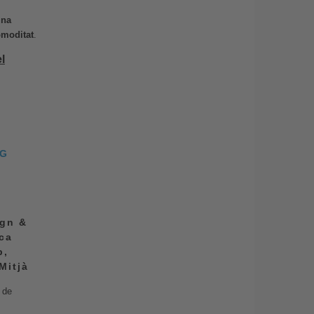
ina
omoditat
.
l
NG
ign &
ca
b,
Mitjà
 de
,