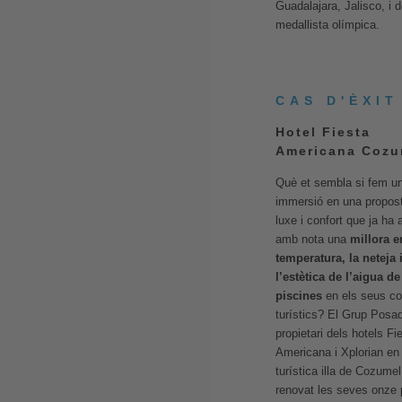
Guadalajara, Jalisco, i 
medallista olímpica.
CAS D'ÈXIT
Hotel Fiesta
Americana Cozu
Què et sembla si fem un
immersió en una propos
luxe i confort que ja ha 
amb nota una
millora e
temperatura, la neteja 
l’estètica de l’aigua de
piscines
en els seus c
turístics? El Grup Posa
propietari dels hotels Fi
Americana i Xplorian en 
turística illa de Cozumel
renovat les seves onze p