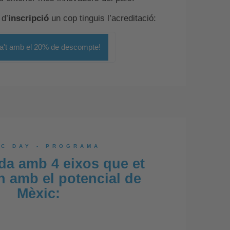
 d’
inscripció
un cop tinguis l’acreditació:
ta't amb el 20% de descompte!
IC DAY - PROGRAMA
da amb 4 eixos que et
 amb el potencial de
Mèxic: