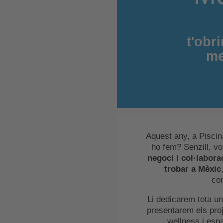
t'obr
me
Aquest any, a Piscin
ho fem? Senzill, v
negoci i col·labora
trobar a Mèxic
con
Li dedicarem tota un
presentarem els pro
wellness i esp