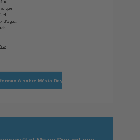
ió a
rs
, que
% el
x d'aigua
rals.
n »
formació sobre Mèxic Day
scriure’t al Mèxic Day cal que