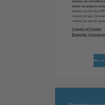
sistema de climatitzac
través de plaques sola
redueix en més d'un 80
consum de gas i proveei
calenta els serveis gene
Coneix el Centre
Esportiu Coyoacá
Més in
Recorda: per in