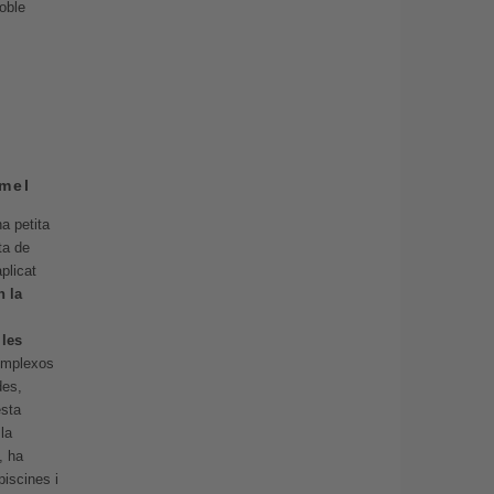
doble
mel
a petita
ta de
aplicat
n la
i
 les
omplexos
des,
esta
la
, ha
iscines i