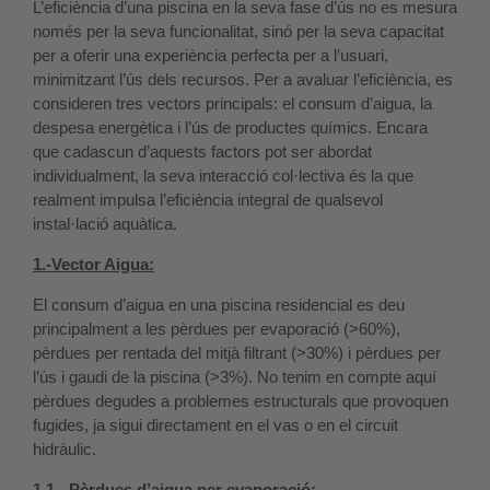
L’eficiència d’una piscina en la seva fase d’ús no es mesura
només per la seva funcionalitat, sinó per la seva capacitat
per a oferir una experiència perfecta per a l’usuari,
minimitzant l’ús dels recursos. Per a avaluar l’eficiència, es
consideren tres vectors principals: el consum d’aigua, la
despesa energètica i l’ús de productes químics. Encara
que cadascun d’aquests factors pot ser abordat
individualment, la seva interacció col·lectiva és la que
realment impulsa l’eficiència integral de qualsevol
instal·lació aquàtica.
1.-Vector Aigua:
El consum d’aigua en una piscina residencial es deu
principalment a les pèrdues per evaporació (>60%),
pèrdues per rentada del mitjà filtrant (>30%) i pèrdues per
l’ús i gaudi de la piscina (>3%). No tenim en compte aquí
pèrdues degudes a problemes estructurals que provoquen
fugides, ja sigui directament en el vas o en el circuit
hidràulic.
1.1.- Pèrdues d’aigua per evaporació: