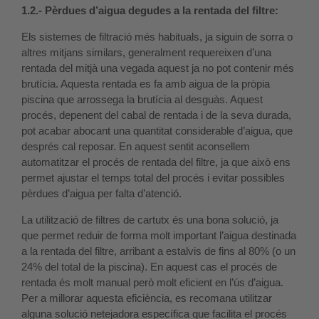
1.2.- Pèrdues d’aigua degudes a la rentada del filtre:
Els sistemes de filtració més habituals, ja siguin de sorra o
altres mitjans similars, generalment requereixen d’una
rentada del mitjà una vegada aquest ja no pot contenir més
brutícia. Aquesta rentada es fa amb aigua de la pròpia
piscina que arrossega la brutícia al desguàs. Aquest
procés, depenent del cabal de rentada i de la seva durada,
pot acabar abocant una quantitat considerable d’aigua, que
després cal reposar. En aquest sentit aconsellem
automatitzar el procés de rentada del filtre, ja que això ens
permet ajustar el temps total del procés i evitar possibles
pèrdues d’aigua per falta d’atenció.
La utilització de filtres de cartutx és una bona solució, ja
que permet reduir de forma molt important l’aigua destinada
a la rentada del filtre, arribant a estalvis de fins al 80% (o un
24% del total de la piscina). En aquest cas el procés de
rentada és molt manual però molt eficient en l’ús d’aigua.
Per a millorar aquesta eficiència, es recomana utilitzar
alguna solució netejadora específica que facilita el procés