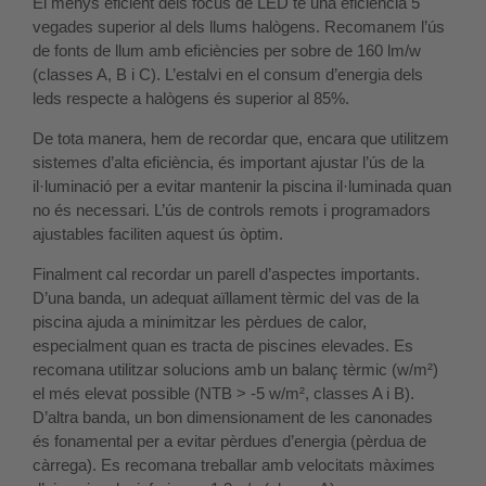
El menys eficient dels focus de LED té una eficiència 5
vegades superior al dels llums halògens. Recomanem l’ús
de fonts de llum amb eficiències per sobre de 160 lm/w
(classes A, B i C). L’estalvi en el consum d’energia dels
leds respecte a halògens és superior al 85%.
De tota manera, hem de recordar que, encara que utilitzem
sistemes d’alta eficiència, és important ajustar l’ús de la
il·luminació per a evitar mantenir la piscina il·luminada quan
no és necessari. L’ús de controls remots i programadors
ajustables faciliten aquest ús òptim.
Finalment cal recordar un parell d’aspectes importants.
D’una banda, un adequat aïllament tèrmic del vas de la
piscina ajuda a minimitzar les pèrdues de calor,
especialment quan es tracta de piscines elevades. Es
recomana utilitzar solucions amb un balanç tèrmic (w/m²)
el més elevat possible (NTB > -5 w/m², classes A i B).
D’altra banda, un bon dimensionament de les canonades
és fonamental per a evitar pèrdues d’energia (pèrdua de
càrrega). Es recomana treballar amb velocitats màximes