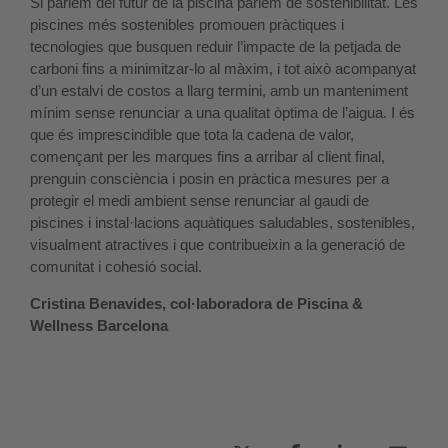
Si parlem del futur de la piscina parlem de sostenibilitat. Les
piscines més sostenibles promouen pràctiques i
tecnologies que busquen reduir l’impacte de la petjada de
carboni fins a minimitzar-lo al màxim, i tot això acompanyat
d’un estalvi de costos a llarg termini, amb un manteniment
mínim sense renunciar a una qualitat òptima de l’aigua. I és
que és imprescindible que tota la cadena de valor,
començant per les marques fins a arribar al client final,
prenguin consciència i posin en pràctica mesures per a
protegir el medi ambient sense renunciar al gaudi de
piscines i instal·lacions aquàtiques saludables, sostenibles,
visualment atractives i que contribueixin a la generació de
comunitat i cohesió social.
Cristina Benavides, col·laboradora de Piscina &
Wellness Barcelona