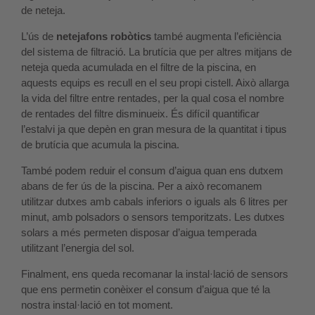
de neteja.
L’ús de
netejafons robòtics
també augmenta l’eficiència
del sistema de filtració. La brutícia que per altres mitjans de
neteja queda acumulada en el filtre de la piscina, en
aquests equips es recull en el seu propi cistell. Això allarga
la vida del filtre entre rentades, per la qual cosa el nombre
de rentades del filtre disminueix. És difícil quantificar
l’estalvi ja que depèn en gran mesura de la quantitat i tipus
de brutícia que acumula la piscina.
També podem reduir el consum d’aigua quan ens dutxem
abans de fer ús de la piscina. Per a això recomanem
utilitzar dutxes amb cabals inferiors o iguals als 6 litres per
minut, amb polsadors o sensors temporitzats. Les dutxes
solars a més permeten disposar d’aigua temperada
utilitzant l’energia del sol.
Finalment, ens queda recomanar la instal·lació de sensors
que ens permetin conèixer el consum d’aigua que té la
nostra instal·lació en tot moment.