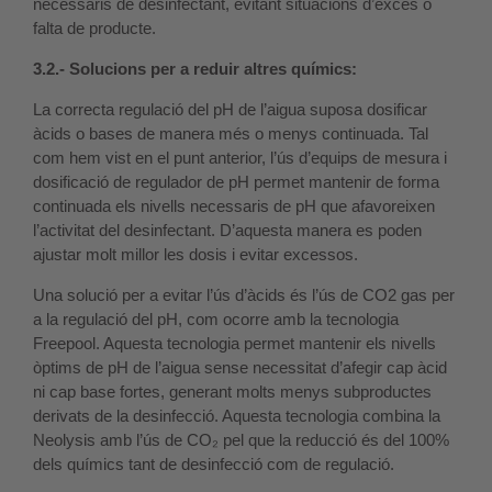
necessaris de desinfectant, evitant situacions d’excés o
falta de producte.
3.2.- Solucions per a reduir altres químics:
La correcta regulació del pH de l’aigua suposa dosificar
àcids o bases de manera més o menys continuada. Tal
com hem vist en el punt anterior, l’ús d’equips de mesura i
dosificació de regulador de pH permet mantenir de forma
continuada els nivells necessaris de pH que afavoreixen
l’activitat del desinfectant. D’aquesta manera es poden
ajustar molt millor les dosis i evitar excessos.
Una solució per a evitar l’ús d’àcids és l’ús de CO2 gas per
a la regulació del pH, com ocorre amb la tecnologia
Freepool. Aquesta tecnologia permet mantenir els nivells
òptims de pH de l’aigua sense necessitat d’afegir cap àcid
ni cap base fortes, generant molts menys subproductes
derivats de la desinfecció. Aquesta tecnologia combina la
Neolysis amb l’ús de CO₂ pel que la reducció és del 100%
dels químics tant de desinfecció com de regulació.