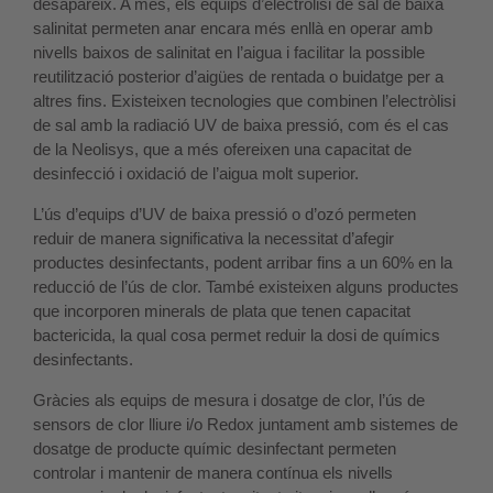
desapareix. A més, els equips d’electròlisi de sal de baixa
salinitat permeten anar encara més enllà en operar amb
nivells baixos de salinitat en l’aigua i facilitar la possible
reutilització posterior d’aigües de rentada o buidatge per a
altres fins. Existeixen tecnologies que combinen l’electròlisi
de sal amb la radiació UV de baixa pressió, com és el cas
de la Neolisys, que a més ofereixen una capacitat de
desinfecció i oxidació de l’aigua molt superior.
L’ús d’equips d’UV de baixa pressió o d’ozó permeten
reduir de manera significativa la necessitat d’afegir
productes desinfectants, podent arribar fins a un 60% en la
reducció de l’ús de clor. També existeixen alguns productes
que incorporen minerals de plata que tenen capacitat
bactericida, la qual cosa permet reduir la dosi de químics
desinfectants.
Gràcies als equips de mesura i dosatge de clor, l’ús de
sensors de clor lliure i/o Redox juntament amb sistemes de
dosatge de producte químic desinfectant permeten
controlar i mantenir de manera contínua els nivells