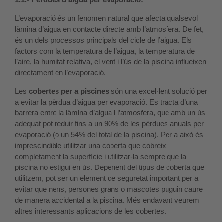
L’evaporació és un fenomen natural que afecta qualsevol
làmina d’aigua en contacte directe amb l’atmosfera. De fet,
és un dels processos principals del cicle de l’aigua. Els
factors com la temperatura de l’aigua, la temperatura de
l’aire, la humitat relativa, el vent i l’ús de la piscina influeixen
directament en l’evaporació.
Les
cobertes per a piscines
són una excel·lent solució per
a evitar la pèrdua d’aigua per evaporació. Es tracta d’una
barrera entre la làmina d’aigua i l’atmosfera, que amb un ús
adequat pot reduir fins a un 90% de les pèrdues anuals per
evaporació (o un 54% del total de la piscina). Per a això és
imprescindible utilitzar una coberta que cobreixi
completament la superfície i utilitzar-la sempre que la
piscina no estigui en ús. Depenent del tipus de coberta que
utilitzem, pot ser un element de seguretat important per a
evitar que nens, persones grans o mascotes puguin caure
de manera accidental a la piscina. Més endavant veurem
altres interessants aplicacions de les cobertes.