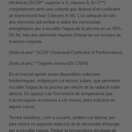
eficiència (SCOP* superior a 4, classes A, B i C**)
conjuntament amb una coberta que disposi d’un coeficient
de transmissió baix (classes A i B). L’ús adequat de tots
dos elements pot arribar a reduir les necessitats
energètiques per a escalfar l’aigua de la piscina en un 90%.
De fet, tots dos elements haurien d’instal·lar-se sempre de
manera conjunta.
(Nota al peu:* SCOP (
Seasonal Coeficient of Performance
)
(Nota al peu: **Segons norma EN 17645)
En el mercat també estan disponibles solucions
fototèrmiques, mitjançant col·lectors solars, que permeten
escalfar l’aigua de la piscina per efecte de la radiació solar
directa. En aquest cas l’increment de temperatura que
s’aconsegueix acostuma a ser menor, però suficient en
alguns casos.
També nosaltres, com a usuaris, podem col·laborar per
part nostra en aquesta reducció de la necessitat d’energia
per a escalfar l’aigua. Reduir la temperatura desitjada de