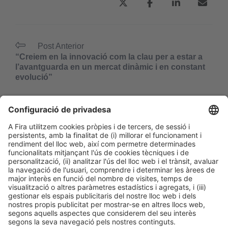
Post Anterior
“Creiem en la innovació com la clau per a estar a
l’avantguarda en un mercat dinàmic i en constant
evolució”
Següent Post
“Wellness és innovació, disseny, sostenibilitat i, en
molts casos, també herència cultural”
Informació general
Avís legal
Política de privacitat
Política de cookies