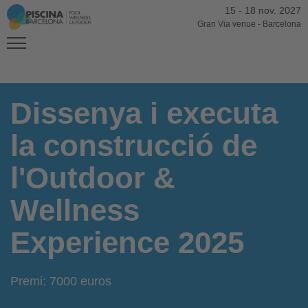
15
-
18 nov. 2027
Gran Via venue
-
Barcelona
Dissenya i executa
la construcció de
l'Outdoor &
Wellness
Experience 2025
Premi: 7000 euros