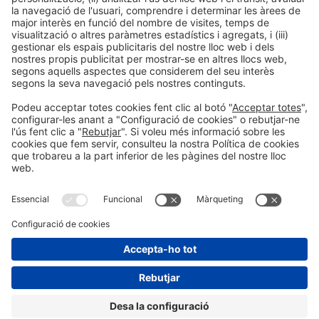
Següent Post
TEAM DR. JOSEPH
Informació general
Avís legal
Política de privacitat
Política de cookies
#PISCINABARCELONA
Encara no ens segueixes a
a les xarxes sociales
Instagram?
SEGUEIX-NOS