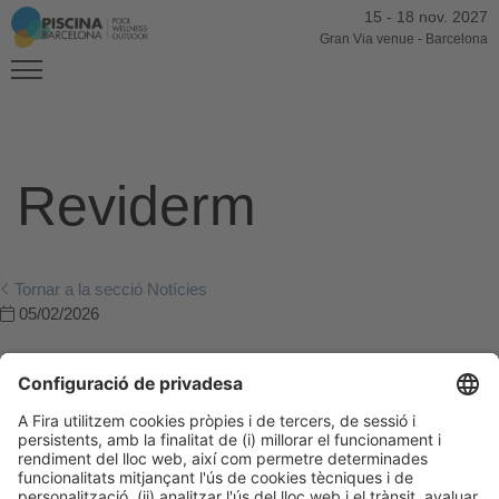
15
-
18 nov. 2027
Gran Via venue
-
Barcelona
Reviderm
Tornar a la secció Notícies
05/02/2026
Post Anterior
La Mixtura