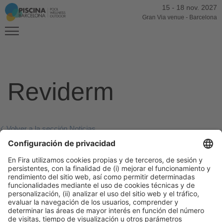
15
-
18 nov. 2027
Gran Via venue
-
Barcelona
Reviderm
Volver a la sección Noticias
05/02/2026
Publicación anterior
La Mixtura