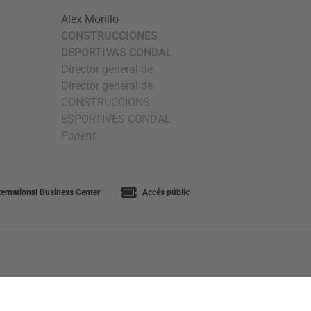
Alex Morillo
CONSTRUCCIONES
DEPORTIVAS CONDAL
Director general de
Director general de
CONSTRUCCIONS
ESPORTIVES CONDAL
Ponent
ernational Business Center
Accés públic