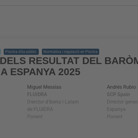
Piscina d’ús públic
Normativa i regulació en Piscina
 DELS RESULTAT DEL BARÒ
 A ESPANYA 2025
Miguel Messías
Andrés Rubio
FLUIDRA
SCP Spain
Dierctor d'Iberia i Latam
Director gene
de FLUIDRA
Espanya
Ponent
Ponent