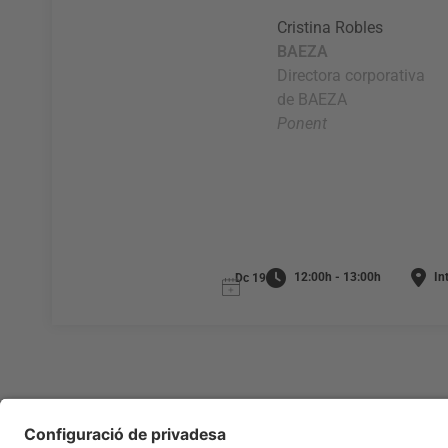
Cristina Robles
BAEZA
Directora corporativa
de BAEZA
Ponent
12:00h - 13:00h
Int
Dc 19