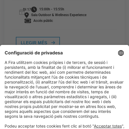
15:00h - 15:55h
Dl 17
Sala Outdoor & Wellness Experience
Accés públic
LLEGIR MÉS
Informació general
Avís legal
Política de privacitat
Política de cookies