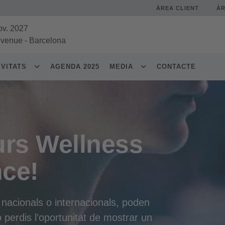
ÀREA CLIENT
À
ov. 2027
 venue
-
Barcelona
IVITATS
AGENDA 2025
MEDIA
CONTACTE
urs Wellness
nce!
, nacionals o internacionals, poden
 perdis l’oportunitat de mostrar un