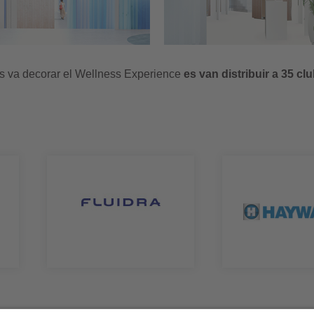
s va decorar el Wellness Experience
es van distribuir a 35 cl