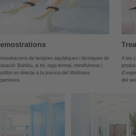
emostrations
Tre
mostracions de teràpies aquàtiques i tècniques de
A les 
laxació: Bahiku, ai txi, ioga termal, mindfulness i
produc
uilibri en directe a la piscina del Wellness
d’expe
perience.
del sec