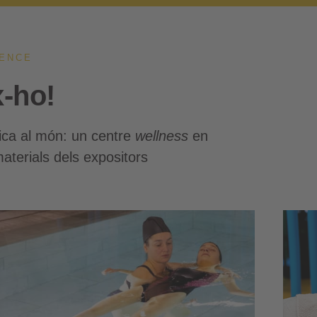
ENCE
-ho!
ica al món: un centre
wellness
en
aterials dels expositors