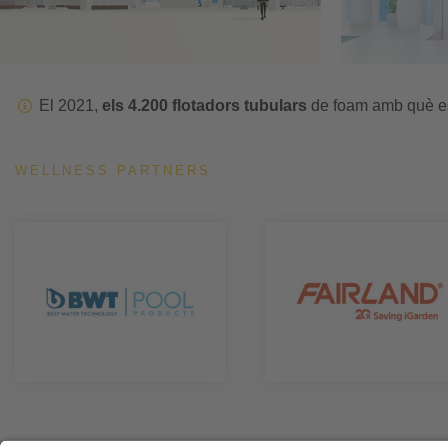
El 2021,
els 4.200 flotadors tubulars
de foam amb què e
WELLNESS PARTNERS