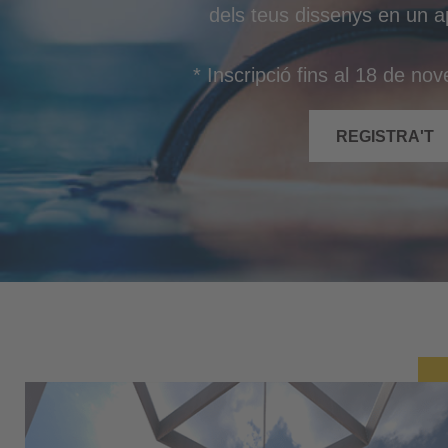
dels teus dissenys en un a
* Inscripció fins al 18 de n
REGISTRA'T