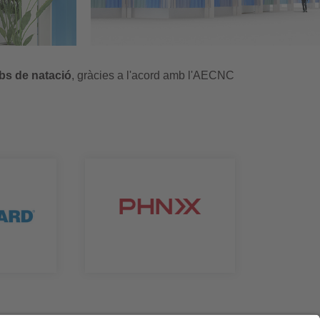
ubs de natació
, gràcies a l'acord amb l'AECNC