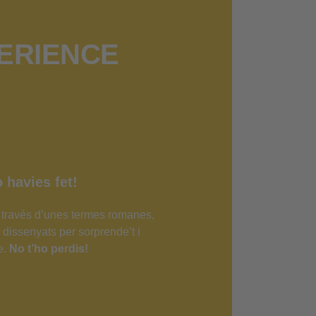
ERIENCE
 havies fet!
través d’unes termes romanes,
t dissenyats per sorprende’t i
e.
No t’ho perdis!