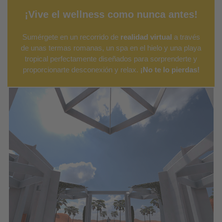
¡Vive el wellness como nunca antes!
Sumérgete en un recorrido de
realidad virtual
a través
de unas termas romanas, un spa en el hielo y una playa
tropical perfectamente diseñados para sorprenderte y
proporcionarte desconexión y relax.
¡No te lo pierdas!