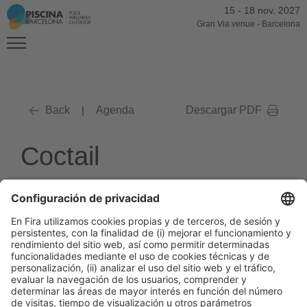
15
-
18 nov. 2027
Gran Via venue
-
Barcelona
Back
|
Agenda
Descargar PDF
Coctail
ESTAMOS ACTUALIZANDO LOS
DATOS. POR FAVOR PRUEBE EN
UNOS MINUTOS.