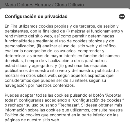
Maria Dolores Herranz / Gloria Dilluvio
Tel. 93 233 25 41 – 21 72
mdherranz@firabarcelona.com
gdilluvio@firabarcelona.com
Información general
Aviso legal
Política de privacidad
Política de cookies
#PISCINABARCELONA
en las redes sociales