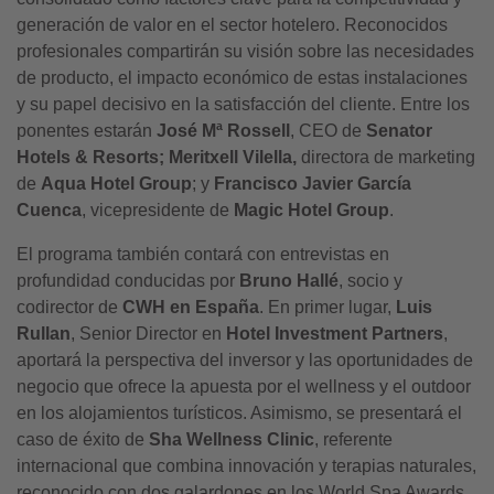
generación de valor en el sector hotelero. Reconocidos
profesionales compartirán su visión sobre las necesidades
de producto, el impacto económico de estas instalaciones
y su papel decisivo en la satisfacción del cliente. Entre los
ponentes estarán
José Mª Rossell
, CEO de
Senator
Hotels & Resorts;
Meritxell Vilella,
directora de marketing
de
Aqua Hotel Group
; y
Francisco Javier García
Cuenca
, vicepresidente de
Magic Hotel Group
.
El programa también contará con entrevistas en
profundidad conducidas por
Bruno Hallé
, socio y
codirector de
CWH en España
. En primer lugar,
Luis
Rullan
, Senior Director en
Hotel Investment Partners
,
aportará la perspectiva del inversor y las oportunidades de
negocio que ofrece la apuesta por el wellness y el outdoor
en los alojamientos turísticos. Asimismo, se presentará el
caso de éxito de
Sha Wellness Clinic
, referente
internacional que combina innovación y terapias naturales,
reconocido con dos galardones en los World Spa Awards.