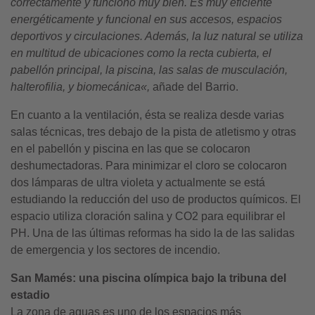
correctamente y funcionó muy
bien
. Es muy eficiente
energéticamente y funcional en sus accesos, espacios
deportivos y circulaciones. Además, la luz natural se utiliza
en multitud de ubicaciones como la recta cubierta, el
pa
bell
ó
n principal,
la p
iscina,
las salas de musculació
n,
halterofilia,
y biomecá
nica
«,
añade del Barrio.
En cuanto a la ventilación, ésta se realiza desde varias
salas técnicas, tres debajo de la pista de atletismo y otras
en el pabellón y piscina en las que se colocaron
deshumectadoras. Para minimizar el cloro se colocaron
dos lámparas de ultra violeta y actualmente se está
estudiando la reducción del uso de productos químicos. El
espacio utiliza cloración salina y CO2 para equilibrar el
PH. Una de las últimas reformas ha sido la de las salidas
de emergencia y los sectores de incendio.
San Mamés: una piscina olímpica bajo la tribuna del
estadio
La zona de aguas es uno de los espacios más