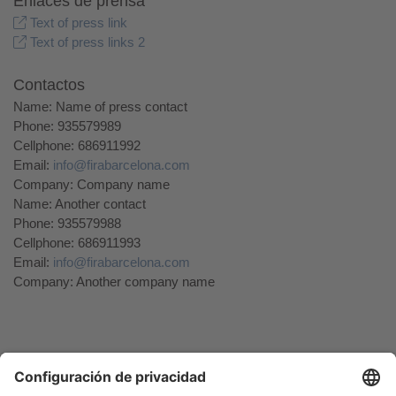
Enlaces de prensa
Text of press link
Text of press links 2
Contactos
Name: Name of press contact
Phone: 935579989
Cellphone: 686911992
Email:
info@firabarcelona.com
Company: Company name
Name: Another contact
Phone: 935579988
Cellphone: 686911993
Email:
info@firabarcelona.com
Company: Another company name