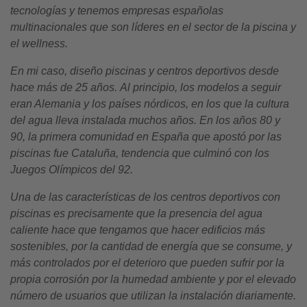
tecnolog
ías y tenemos empresas españolas
multinacionales que son líderes en el sector de la piscina y
el wellness.
En mi caso, diseño piscinas y centros deportivos desde
hace más de 25 añ
os.
Al principio, los modelos a seguir
eran Alemania y los país
es n
ó
rdicos
, en los que la cultura
del agua lleva instalada muchos años. En los añ
os 80
y
90, la primera comunidad en Españ
a que apost
ó por las
piscinas fue Cataluña, tendencia que culminó
con l
os
Juegos Olímpicos del 92.
Una de las características de los centros deportivos con
piscinas es precisamente que la presencia del agua
caliente hace que tengamos que hacer edificios más
sostenibles, por la cantidad de energía que se consume, y
más controlados por el deterioro que pueden sufrir por la
propia corrosión por la humedad ambiente y por el elevado
número de usuarios que utilizan la instalació
n diariamente
.