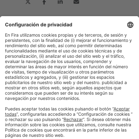
Publicación anterior
RAIN BIRD
Siguiente
Universidad Politécnica de Cataluña-
BarcelonaTech (UPC)
Información general
Aviso legal
Política de privacidad
Política de cookies
#PISCINABARCELONA