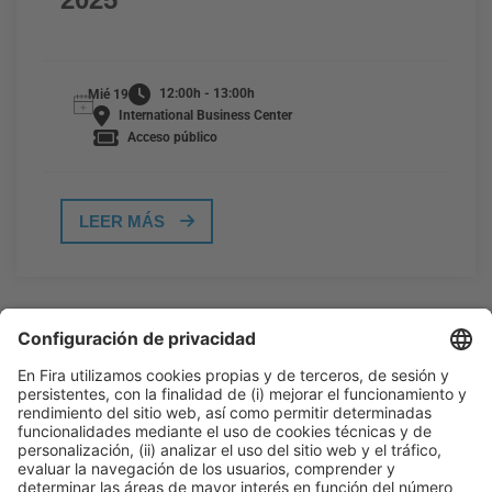
12:00h - 13:00h
Mié 19
International Business Center
Acceso público
LEER MÁS
Información general
Aviso legal