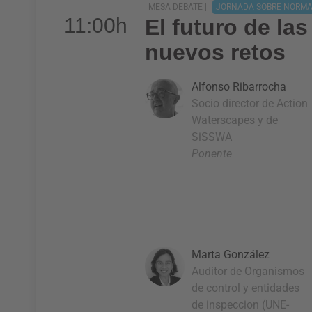
MESA DEBATE |
JORNADA SOBRE NORMA
11:00h
El futuro de la
nuevos retos
Alfonso Ribarrocha
Socio director de Action
Waterscapes y de
SiSSWA
Ponente
Marta González
Auditor de Organismos
de control y entidades
de inspeccion (UNE-