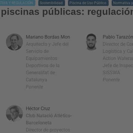
TIVA Y REGULACIÓN
Sostenibilidad
Piscina de Uso Público
Normativa y
s piscinas públicas: regulació
Mariano Bordas Mon
Pablo Tarazón
Arquitecto y Jefe del
Director de C
Servicio de
Logística y Ca
Equipamientos
Action Waters
Deportivos de la
Jefe de Inspec
Generalitat de
SiSSWA
Catalunya
Ponente
Ponente
Héctor Cruz
Club Natació Atlético-
Barceloneta
Director de proyectos