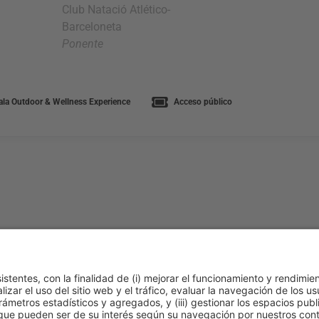
Club Natació Atlético-
Barceloneta
Ponente
la Outdoor & Wellness Experience
Acceso público