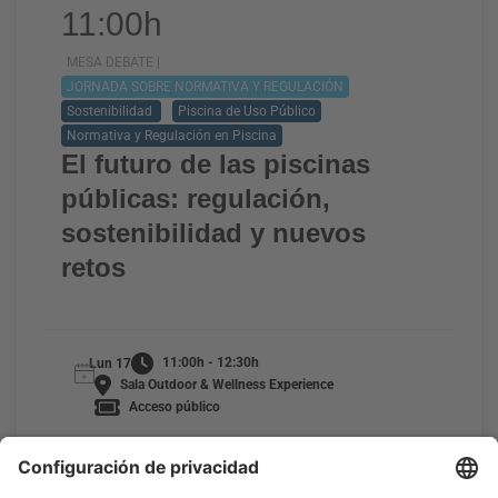
11:00h
MESA DEBATE |
JORNADA SOBRE NORMATIVA Y REGULACIÓN
Sostenibilidad
Piscina de Uso Público
Normativa y Regulación en Piscina
El futuro de las piscinas
públicas: regulación,
sostenibilidad y nuevos
retos
11:00h - 12:30h
Lun 17
Sala Outdoor & Wellness Experience
Acceso público
LEER MÁS