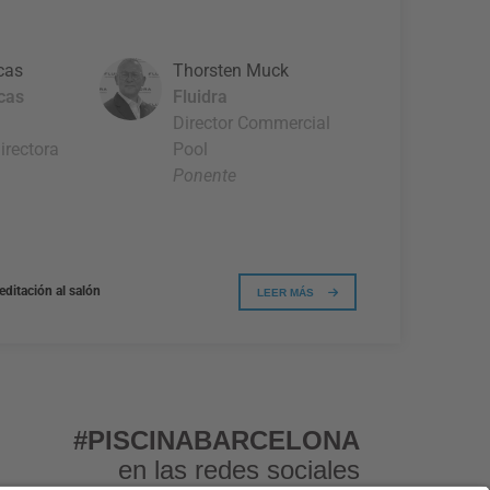
cas
Thorsten Muck
cas
Fluidra
Director Commercial
irectora
Pool
Ponente
editación al salón
LEER MÁS
#PISCINABARCELONA
en las redes sociales