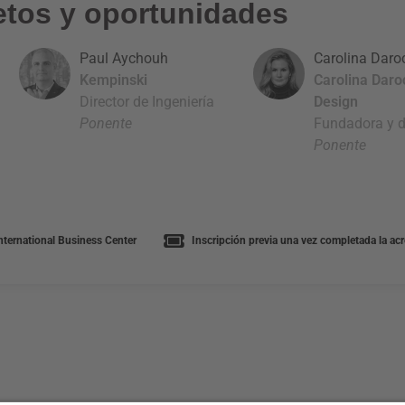
retos y oportunidades
Paul Aychouh
Carolina Daro
Kempinski
Carolina Daro
Director de Ingeniería
Design
Ponente
Fundadora y d
Ponente
nternational Business Center
Inscripción previa una vez completada la acr