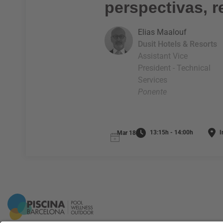
perspectivas, 
Elias Maalouf
Dusit Hotels & Resorts
Assistant Vice
President - Technical
Services
Ponente
13:15h - 14:00h
I
Mar 18