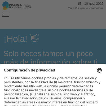
15
-
18 nov. 2027
Gran Via venue
-
Barcelona
¡Hola! 👋
Solo necesitamos un poco
más de información sobre ti
Este año, más que nunca, tenemos una oferta expositiva y
actividades pensadas para todos los sectores. Indícanos el tuyo
y la siguiente información que recibas ya estará personalizada
para ti.