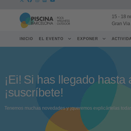
15
-
18 n
Gran Via
INICIO
EL EVENTO
EXPONER
ACTIVI
¡Ei! Si has llegado hasta 
¡suscríbete!
Tenemos muchas novedades y ¡queremos explicártelas toda