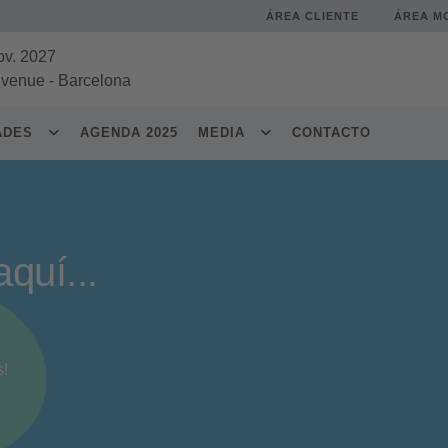
ÁREA CLIENTE
ÁREA M
ov. 2027
 venue
-
Barcelona
DADES
AGENDA 2025
MEDIA
CONTACTO
aquí...
s!