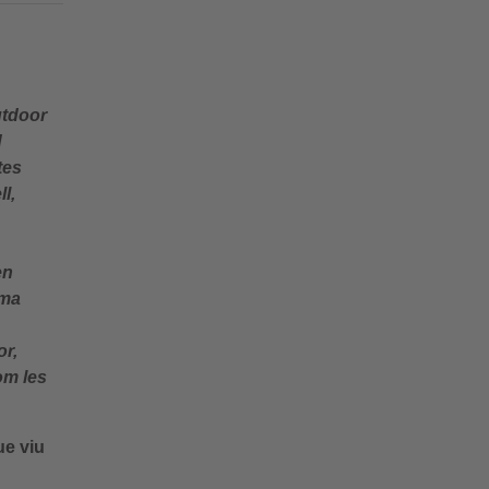
utdoor
d
tes
l,
en
gma
or,
om les
ue viu