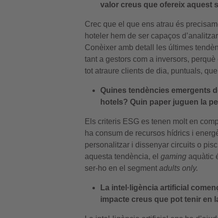
valor creus que ofereix aquest s
Crec que el que ens atrau és precisame
hoteler hem de ser capaços d’analitzar t
Conèixer amb detall les últimes tendèn
tant a gestors com a inversors, perquè 
tot atraure clients de dia, puntuals, que
Quines tendències emergents det
hotels? Quin paper juguen la pers
Els criteris ESG es tenen molt en compt
ha consum de recursos hídrics i energèt
personalitzar i dissenyar circuits o pi
aquesta tendència, el
gaming
aquàtic é
ser-ho en el segment
adults only.
La intel·ligència artificial come
impacte creus que pot tenir en 