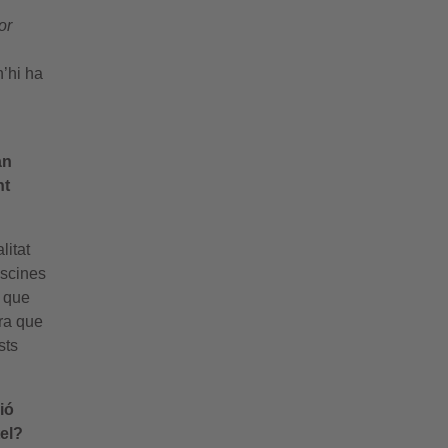
or
n’hi ha
an
nt
litat
iscines
, que
ra que
sts
ió
tel?