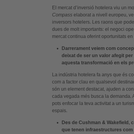
El mercat d’inversió hotelera viu un mo
Compass
elaborat a nivell europeu, ve
inversors hotelers. Les raons que pode
dues de molt importants: el negoci oper
mercat continua oferint oportunitats en l
Darrerament veiem com conceptes 
deixat de ser un valor afegit pe
aquesta transformació en els pr
La indústria hotelera fa anys que és co
com a factor clau en qualsevol destinac
són un element destacat, ajuden a confi
cada vegada més busca la demanda. Aq
pots enfocar la teva activitat a un turi
espais.
Des de Cushman & Wakefield, com
que tenen infraestructures com 