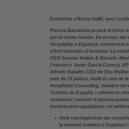
Entrevista a Bruno Hallé, soci i co
Piscina Barcelona posarà el focus en
per al sector hoteler. En el marc de
Hospitality a Espanya, conversarà e
d’èxit vinculats al benestar. La se
CEO Senator Hotels & Resorts, Meritx
Francisco Javier García Cuenca, VP d
Alfredo Bataller, CEO de Sha Wellne
més de 25 països, Hallé és una de l
Hospitality Consulting, membre del co
Turismo de España, i referent en ten
conductor i ponent d’aquesta jorna
instal·lacions aquàtiques i el wellne
Amb una trajectòria tan consolid
la inversió hotelera a Espanya 