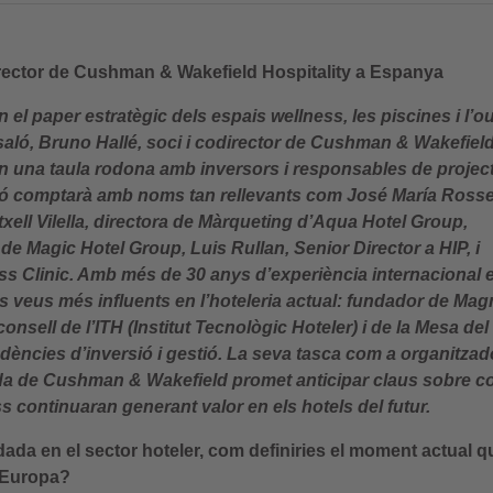
director de Cushman & Wakefield Hospitality a Espanya
 el paper estratègic dels espais wellness, les piscines i l’o
l saló, Bruno Hallé, soci i codirector de Cushman & Wakefiel
n una taula rodona amb inversors i responsables de projec
ssió comptarà amb noms tan rellevants com José María Rossel
ell Vilella, directora de Màrqueting d’Aqua Hotel Group,
e Magic Hotel Group, Luis Rullan, Senior Director a HIP, i
ss Clinic. Amb més de 30 anys d’experiència internacional 
es veus més influents en l’hoteleria actual: fundador de Ma
nsell de l’ITH (Institut Tecnològic Hoteler) i de la Mesa del
dències d’inversió i gestió. La seva tasca com a organitzad
da de Cushman & Wakefield promet anticipar claus sobre c
ss continuaran generant valor en els hotels del futur.
ada en el sector hoteler, com definiries el moment actual q
i Europa?