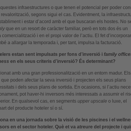
questes infraestructures o que tenen el potencial per poder cons
 revalorització, segons sigui el cas. Evidentment, la infraestruct
stabliment i estar d’acord amb el que buscaran els hostes. No s
nly
que en un resort de caràcter familiar, però en tots dos és un
mercialització i en el propi valor de l’actiu. El fet d’incorpora
bé a allargar la temporada i, per tant, impulsa la facturació.
lers estan sent impulsats per fons d’inversió i
family office
ness
en els seus criteris d’inversió? És determinant?
cionat amb una gran professionalització en un entorn madur. Els
s que poden afectar la seva inversió i projecten els seus plans
ssitats i dels seus plans de sortida. En ocasions, si l’actiu nece
onament, pot haver-hi inversors més interessats a assumir el ris
uperior. En qualsevol cas, en segments
upper upscale
o luxe, el
rt del producte hoteler sí o sí.
lona en una jornada sobre la visió de les piscines i el welln
sors en el sector hoteler. Què et va atreure del projecte i qu