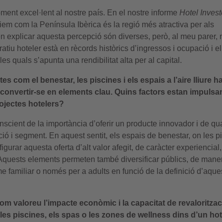
ment excel·lent al nostre país. En el nostre informe
Hotel Invest
iem com la Península Ibèrica és la regió més atractiva per als
n explicar aquesta percepció són diverses, però, al meu parer, 
atiu hoteler està en rècords històrics d’ingressos i ocupació i el
es quals s’apunta una rendibilitat alta per al capital.
com el benestar, les piscines i els espais a l’aire lliure h
r convertir-se en elements clau. Quins factors estan impulsa
ojectes hotelers?
nscient de la importància d’oferir un producte innovador i de qua
ió i segment. En aquest sentit, els espais de benestar, on les p
gurar aquesta oferta d’alt valor afegit, de caràcter experiencial
uests elements permeten també diversificar públics, de mane
sme familiar o només per a adults en funció de la definició d’aque
 valoreu l’impacte econòmic i la capacitat de revaloritzac
les piscines, els spas o les zones de wellness dins d’un ho