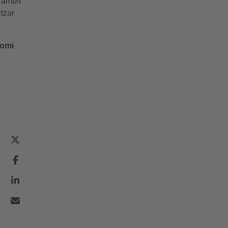
 àmbit
tzar
nomi