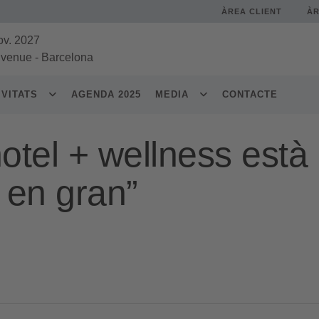
ÀREA CLIENT
À
ov. 2027
 venue
-
Barcelona
IVITATS
AGENDA 2025
MEDIA
CONTACTE
otel + wellness està 
 en gran”