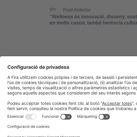
Post Anterior
“Wellness és innovació, disseny, sosten
en molts casos, també herència cultur
Informació general
Avís legal
Política de privacitat
Política de 