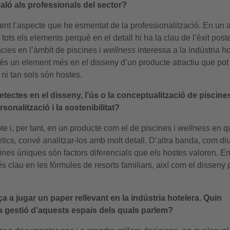
aló als professionals del sector?
nt l’aspecte que he esmentat de la professionalització. En un a
ots els elements perquè en el detall hi ha la clau de l’èxit poste
cies en l’àmbit de piscines i
wellness
interessa a la indústria ho
és un element més en el disseny d’un producte atractiu que pot f
 ni tan sols són hostes.
ectes en el disseny, l’ús o la conceptualització de piscine
onalització i la sostenibilitat?
e i, per tant, en un producte com el de piscines i
wellness
en qu
ics, convé analitzar-los amb molt detall. D’altra banda, com diu
scines úniques són factors diferencials que els hostes valoren. E
s clau en les fórmules de resorts familiars, així com el disseny 
nça a jugar un paper rellevant en la indústria hotelera. Quin
la gestió d’aquests espais dels quals parlem?