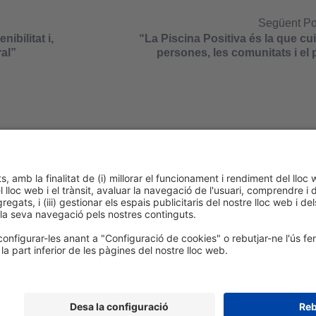
Següent P
ibilitat i,
“La Piscina Positiva és la que cui
al”
persones, les comunitats i el 
cookies