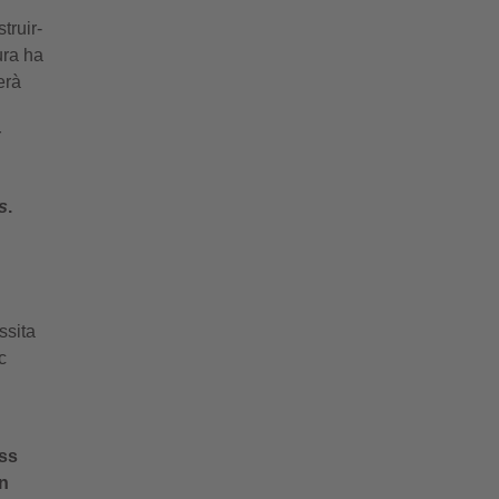
truir-
ura ha
erà
r
s
.
ssita
c
ess
in