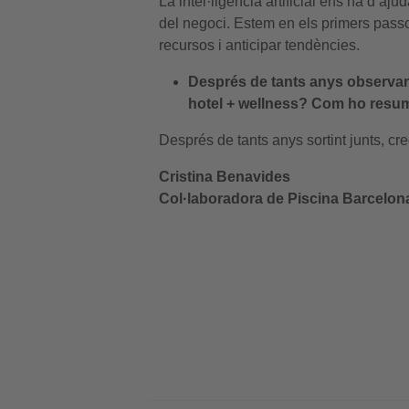
La intel·ligència artificial ens ha d’a
del negoci. Estem en els primers passos
recursos i anticipar tendències.
Després de tants anys observant 
hotel + wellness? Com ho resum
Després de tants anys sortint junts, cr
Cristina Benavides
Col·laboradora de Piscina Barcelon