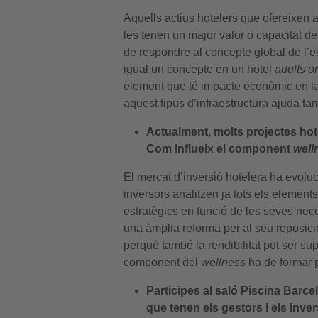
Aquells actius hotelers que ofereixen a
les tenen un major valor o capacitat de
de respondre al concepte global de l’e
igual un concepte en un hotel
adults o
element que té impacte econòmic en la co
aquest tipus d’infraestructura ajuda tam
Actualment, molts projectes hote
Com influeix el component
well
El mercat d’inversió hotelera ha evolu
inversors analitzen ja tots els element
estratègics en funció de les seves nece
una àmplia reforma per al seu reposici
perquè també la rendibilitat pot ser s
component del
wellness
ha de formar pa
Participes al saló Piscina Barce
que tenen els gestors i els inver