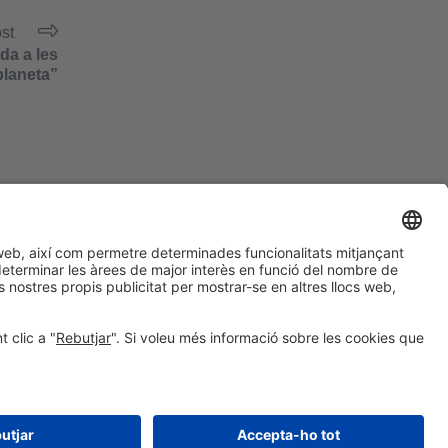
ost
da a les
planeta”
#PISCINABARCELONA
a les xarxes sociales
Encara no ens segueixes
a Instagram?
© 2024 Fira de Barcelona
SEGUEIX-NOS