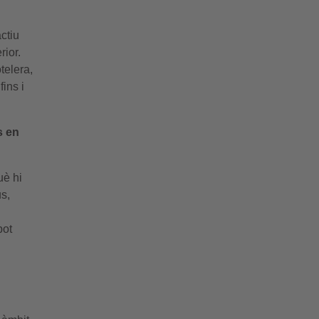
ctiu
rior.
telera,
ins i
s en
è hi
s,
n
pot