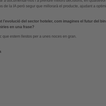
judar a documentar-nos i a prendre millors decisions, en qualsevol
 de la IA però segur que millorarà el producte, ajudant a optimi
l’evolució del sector hoteler, com imagines el futur del bi
iries en una frase?
ec que estem llestos per a unes noces en gran.
a