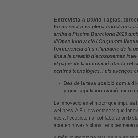
Entrevista a David Tapias, direc
En un sector en plena transformació, 
arriba a Piscina Barcelona 2025 amb 
d’Open Innovació i Corporate Ventur
l’experiència d’ús i l’impacte de la 
fins a la creació d’ecosistemes inte
el paper de la innovació oberta i el 
centres tecnològics, i els avenços en 
Des de la teva posició com a di
paper juga la innovació per man
La innovació és el motor que impulsa la 
wellness. A Fluidra entenem que innov
nos a l’ecosistema: col·laborar amb sta
aporten noves visions i ens permeten a
A més, la innovació avui en dia no es p