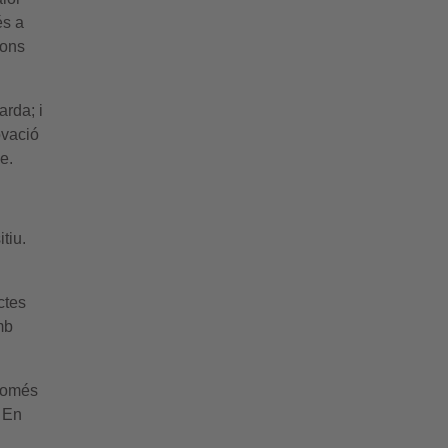
és a
ions
arda; i
ovació
e.
tiu.
ctes
mb
 només
. En