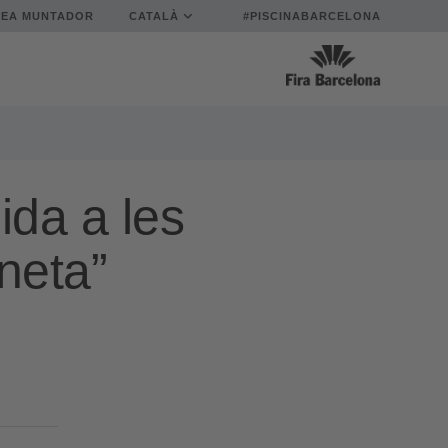
REA MUNTADOR
CATALÀ
#PISCINABARCELONA
ida a les
aneta”