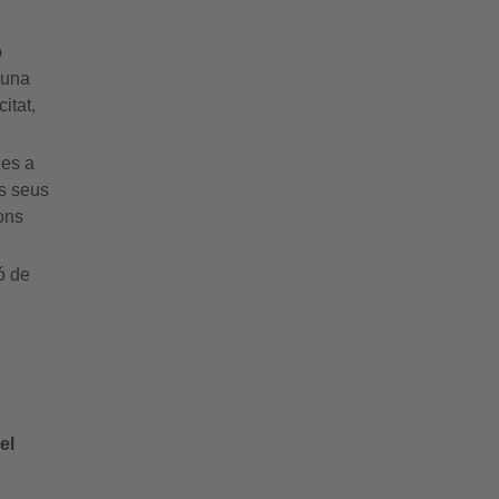
o
 una
itat,
ies a
ls seus
ons
ó de
el