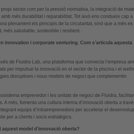
el propi sector com per la pressió normativa, la integració de mate
 amb més durabilitat i reparabilitat. Tot això ens condueix cap a
a plenament els principis de la circularitat, sinó que a més es
, més saludable, sostenible i resilient.
en innovation i corporate venturing. Com s’articula aquesta
través de Fluidra Lab, una plataforma que connecta l’empresa a
tats per impulsar la innovació en el sector de la piscina i el well
ogies disruptives i nous models de negoci que complementin
osistema emprenedor i les unitats de negoci de Fluidra, facilita
s. A més, fomenta una cultura interna d’innovació oberta a travé
integrant equips d’intraemprenedors per accelerar el desenvol
e per a clients i socis estratègics.
nt aquest model d’innovació oberta?