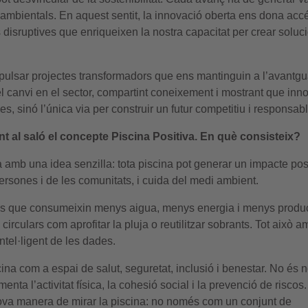
es ambientals. En aquest sentit, la innovació oberta ens dona acc
s disruptives que enriqueixen la nostra capacitat per crear soluc
mpulsar projectes transformadors que ens mantinguin a l’avantgu
del canvi en el sector, compartint coneixement i mostrant que inn
s, sinó l’única via per construir un futur competitiu i responsabl
t al saló el concepte Piscina Positiva. En què consisteix?
 amb una idea senzilla: tota piscina pot generar un impacte posi
ersones i de les comunitats, i cuida del medi ambient.
es que consumeixin menys aigua, menys energia i menys produ
circulars com aprofitar la pluja o reutilitzar sobrants. Tot això a
ntel·ligent de les dades.
scina com a espai de salut, seguretat, inclusió i benestar. No és
enta l’activitat física, la cohesió social i la prevenció de riscos
 nova manera de mirar la piscina: no només com un conjunt de