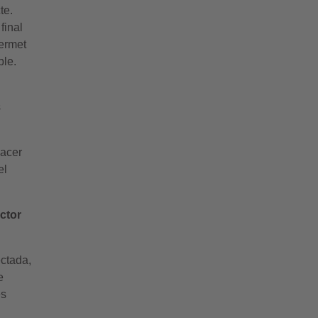
te.
final
permet
ble.
s
 acer
el
ctor
ectada,
e
és