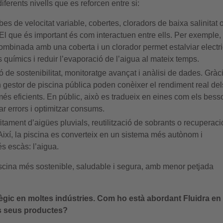
iferents nivells que es reforcen entre si:
s de velocitat variable, cobertes, cloradors de baixa salinitat 
 El que és important és com interactuen entre ells. Per exemple,
ombinada amb una coberta i un clorador permet estalviar electric
 químics i reduir l’evaporació de l’aigua al mateix temps.
ió de sostenibilitat, monitoratge avançat i anàlisi de dades. Gràc
un gestor de piscina pública poden conèixer el rendiment real de
més eficients. En públic, això es tradueix en eines com els bess
ar errors i optimitzar consums.
ofitament d’aigües pluvials, reutilització de sobrants o recuperaci
s. Així, la piscina es converteix en un sistema més autònom i
s escàs: l’aigua.
 piscina més sostenible, saludable i segura, amb menor petjada
atègic en moltes indústries. Com ho està abordant Fluidra en 
s seus productes?