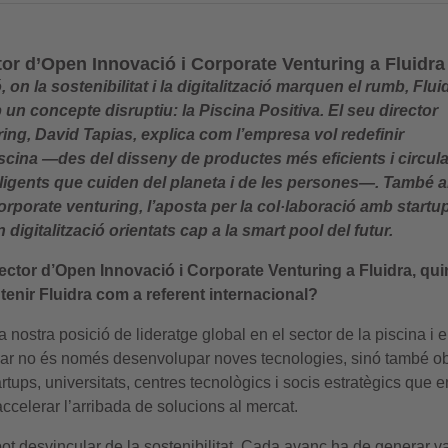
tor d’Open Innovació i Corporate Venturing a Fluidra
on la sostenibilitat i la digitalització marquen el rumb, Flui
un concepte disruptiu: la Piscina Positiva. El seu director
ing, David Tapias, explica com l’empresa vol redefinir
piscina —des del disseny de productes més eficients i circul
l·ligents que cuiden del planeta i de les persones—. També 
corporate venturing, l’aposta per la col·laboració amb startup
digitalització orientats cap a la smart pool del futur.
rector d’Open Innovació i Corporate Venturing a Fluidra, qui
tenir Fluidra com a referent internacional?
nostra posició de lideratge global en el sector de la piscina i e
ar no és només desenvolupar noves tecnologies, sinó també obr
rtups, universitats, centres tecnològics i socis estratègics que 
ccelerar l’arribada de solucions al mercat.
ot desvincular de la sostenibilitat. Cada avanç ha de generar va