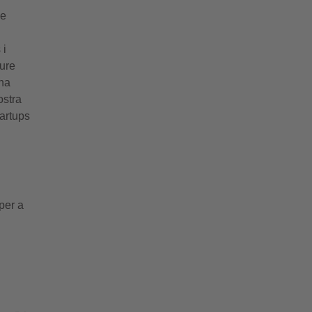
ue
 i
oure
 ha
ostra
tartups
 per a