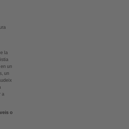
ura
e la
istia
 en un
s, un
audeix
a
r a
veis o