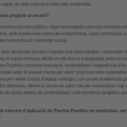
capaç de tenir cura d’un futur més sostenible.
uest projecte al sector?
t residencial com pública, sigui reconeguda com una infraestruct
ient, amb evidències clares de sostenibilitat, i que contribueixi a
descarbonització i benestar social.
s que aporta per primera vegada una visió integral i mesurable d
ara, hi havia esforços aïllats en eficiència o seguretat, però no ex
a Positiva connecta innovació, sostenibilitat i experiència d’ús
instal·lador té pautes clares per oferir solucions més sostenible
es per reduir costos d’aigua i energia, i un usuari residencial g
En definitiva, oferim al sector un camí clar per evolucionar cap 
els grans reptes de sostenibilitat i amb beneficis tangibles pe
 concret d’aplicació de Piscina Positiva en productes, ser
?