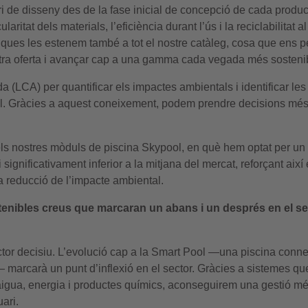
eri de disseny des de la fase inicial de concepció de cada produc
itat dels materials, l’eficiència durant l’ús i la reciclabilitat al 
riques les estenem també a tot el nostre catàleg, cosa que ens 
ostra oferta i avançar cap a una gamma cada vegada més sosteni
a (LCA) per quantificar els impactes ambientals i identificar les
al. Gràcies a aquest coneixement, podem prendre decisions mé
ls nostres mòduls de piscina Skypool, en què hem optat per un
ignificativament inferior a la mitjana del mercat, reforçant així 
a reducció de l’impacte ambiental.
enibles creus que marcaran un abans i un després en el se
factor decisiu. L’evolució cap a la Smart Pool —una piscina conn
— marcarà un punt d’inflexió en el sector. Gràcies a sistemes qu
aigua, energia i productes químics, aconseguirem una gestió m
uari.