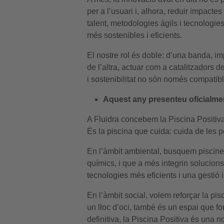
per a l’usuari i, alhora, reduir impact
talent, metodologies àgils i tecnologie
més sostenibles i eficients.
El nostre rol és doble: d’una banda, i
de l’altra, actuar com a catalitzadors 
i sostenibilitat no són només compatible
Aquest any presenteu oficialmen
A Fluidra concebem la Piscina Positiva
És la piscina que cuida: cuida de les p
En l’àmbit ambiental, busquem piscin
químics, i que a més integrin solucions 
tecnologies més eficients i una gestió i
En l’àmbit social, volem reforçar la pi
un lloc d’oci, també és un espai que fom
definitiva, la Piscina Positiva és una