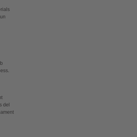
rials
 un
mb
ness.
nt
s del
upament