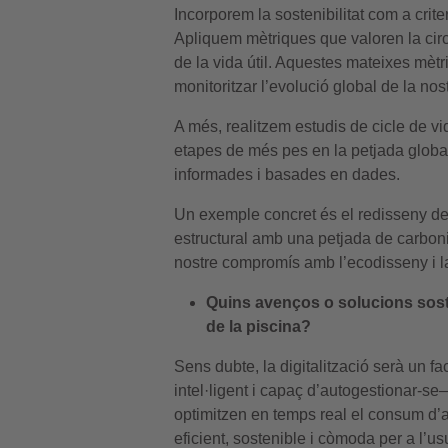
Incorporem la sostenibilitat com a crit
Apliquem mètriques que valoren la circular
de la vida útil. Aquestes mateixes mèt
monitoritzar l’evolució global de la n
A més, realitzem estudis de cicle de vid
etapes de més pes en la petjada glob
informades i basades en dades.
Un exemple concret és el redisseny de
estructural amb una petjada de carboni s
nostre compromís amb l’ecodisseny i l
Quins avenços o solucions sost
de la piscina?
Sens dubte, la digitalització serà un 
intel·ligent i capaç d’autogestionar-se
optimitzen en temps real el consum d’
eficient, sostenible i còmoda per a l’us