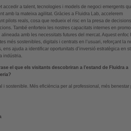
t accedir a talent, tecnologies i models de negoci emergents q
t amb la mateixa agilitat. Gràcies a Fluidra Lab, accelerem
t pilots reals, cosa que redueix el risc en la presa de decisions
ucions. També enforteix les nostres capacitats internes en prom
, alineada amb les necessitats futures del mercat. Aquest enfoc
s més sostenibles, digitals i centrats en l’usuari, reforçant la n
, ens ajuda a identificar oportunitats d’inversió estratègica en s
a indústria.
ase el que els visitants descobriran a l’estand de Fluidra a
eria?
tal i sostenible. Més eficiència per al professional, més benestar
a