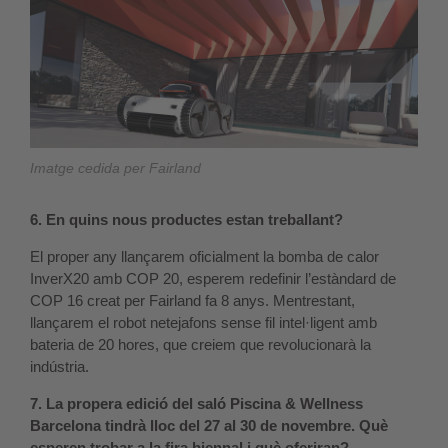
Imatge cedida per Fairland
6. En quins nous productes estan treballant?
El proper any llançarem oficialment la bomba de calor
InverX20 amb COP 20, esperem redefinir l’estàndard de
COP 16 creat per Fairland fa 8 anys. Mentrestant,
llançarem el robot netejafons sense fil intel·ligent amb
bateria de 20 hores, que creiem que revolucionarà la
indústria.
7. La propera edició del saló Piscina & Wellness
Barcelona tindrà lloc del 27 al 30 de novembre. Què
esperen trobar a la fira biennal i què oferiran?