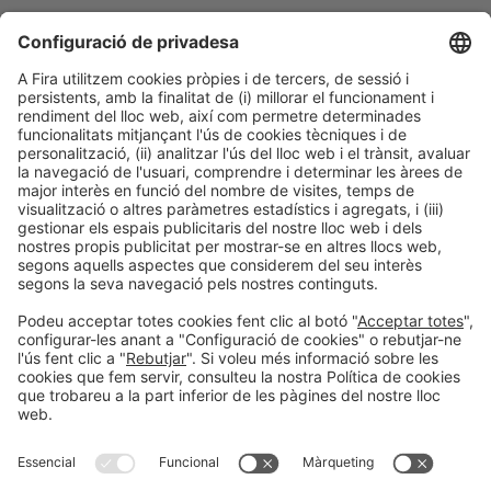
Següent Post
«S’espera que el turisme de benestar creixi un 20%
el 2025»
Informació general
Avís legal
Política de privacitat
Política de cookies
#PISCINABARCELONA
a les xarxes sociales