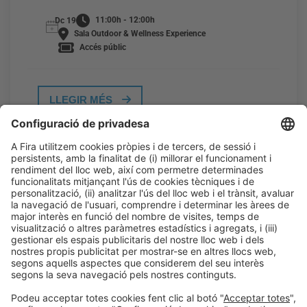
11:00h - 12:00h
Dc 19
Sala Outdoor & Wellness Experience
Accés públic
LLEGIR MÉS
Informació general
Avís legal
Política de privacitat
Política de cookies