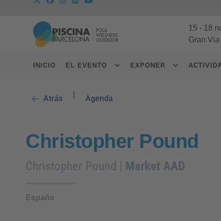
15
-
18 n
Gran Via
INICIO
EL EVENTO
EXPONER
ACTIVI
|
Atrás
Agenda
Christopher Pound
Christopher Pound |
Market AAD
España