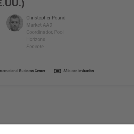
E.UU.)
Christopher Pound
Market AAD
Coordinador, Pool
Horizons
Ponente
nternational Business Center
Sólo con invitación