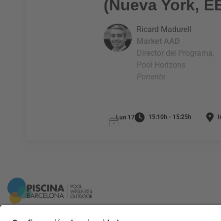
(Nueva York, E
Ricard Madurell
Market AAD
Director del Programa,
Pool Horizons
Ponente
15:10h - 15:25h
I
Lun 17
Información general