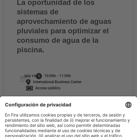
La oportunidad de los
sistemas de
aprovechamiento de aguas
pluviales para optimizar el
consumo de agua de la
piscina.
10:00h - 11:00h
Mié 19
International Business Center
Acceso público
LEER MÁS