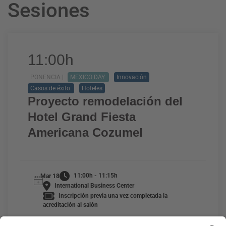
Sesiones
11:00h
PONENCIA |
MEXICO DAY
Innovación
Casos de éxito
Hoteles
Proyecto remodelación del
Hotel Grand Fiesta
Americana Cozumel
11:00h - 11:15h
Mar 18
International Business Center
Inscripción previa una vez completada la
acreditación al salón