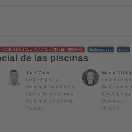
MACIÓN DIGITAL E IMPACTO SOCIAL EN PISCINAS
Sostenibilidad
Salud
cial de las piscinas
Joan Mateu
Marina Verda
Centre Esportiu
Institut de Re
Municipal Trinitat Vella
Sant Joan de
Director Centre Esportiu
Investigadora
Municipal Trinitat Vella
Predoctoral
Ponente
Ponente