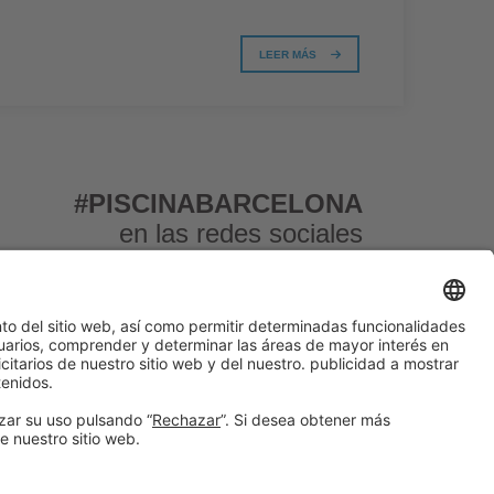
LEER MÁS
#PISCINABARCELONA
en las redes sociales
¿Aún no nos sigues en
Instagram?
© 2024 Fira de Barcelona
SÍGUENOS